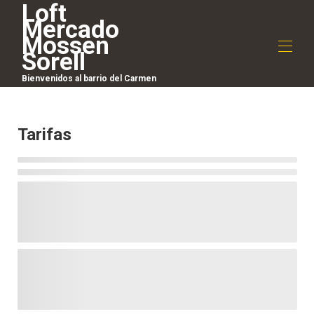
Loft
Mercado
Mossen
Sorell
Bienvenidos al barrio del Carmen
General
Mapa
Tarifas
Galería
Tarifas
Disponibilidad
Opiniones
Contacto